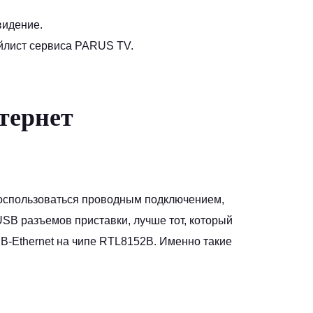
видение.
ейлист сервиса PARUS TV.
тернет
воспользоваться проводным подключением,
 USB разъемов приставки, лучше тот, который
B-Ethernet на чипе RTL8152B. Именно такие