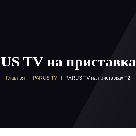
ы
Как смотреть
Купить
Помощь
Блог
Вход /
US TV на приставка
Главная
PARUS TV
PARUS TV на приставках T2