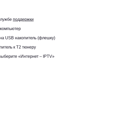
службе
поддержки
 компьютер
на USB накопитель (флешку)
итель к Т2 тюнеру
выберите «Интернет – IPTV»