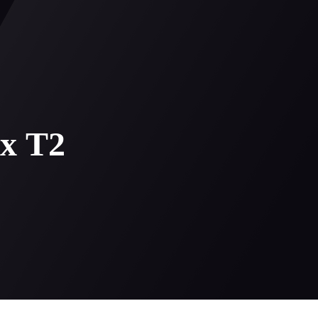
0
 регистрация
х T2