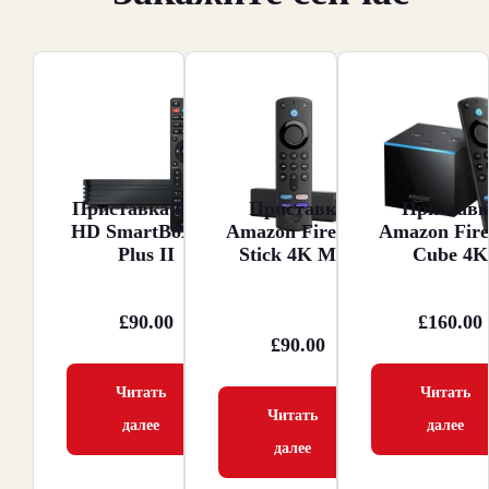
Приставка Dune
Приставка
Приставк
HD SmartBox 4K
Amazon Fire TV
Amazon Fir
Plus II
Stick 4K Max
Cube 4K
£
90.00
£
160.00
£
90.00
Читать
Читать
Читать
далее
далее
далее