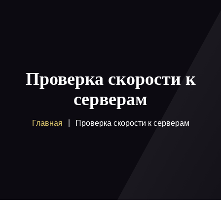
Главная
Пакеты
Проверка скорости к
Как смотреть
серверам
Купить
Главная
Проверка скорости к серверам
Помощь
Блог
Вход / регистрация
Поддержка