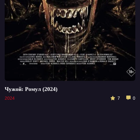
Чужой: Ромул (2024)
С
2024
7
0
2