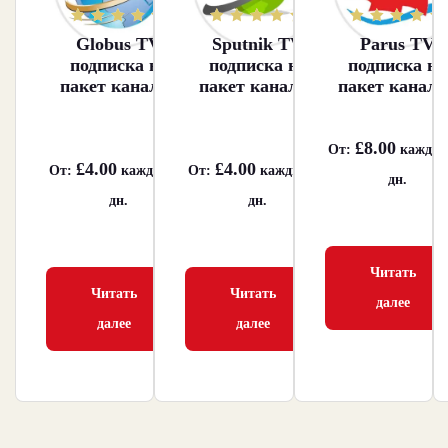
Оценка
Оценка
Оценка
Globus TV
Sputnik TV
Parus TV
4.67
4.84
4.85
из 5
из 5
из 5
подписка на
подписка на
подписка на
пакет каналов
пакет каналов
пакет канало
£
8.00
От:
каждые
£
4.00
£
4.00
От:
каждые 30
От:
каждые 30
дн.
дн.
дн.
Читать
Читать
Читать
далее
далее
далее