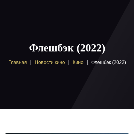
Главная
Пакеты
Флешбэк (2022)
Как смотреть
Главная
Новости кино
Кино
Флешбэк (2022)
Купить
Помощь
Блог
Вход / регистрация
Поддержка