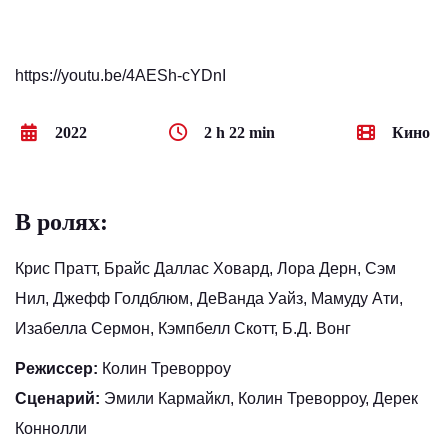
https://youtu.be/4AESh-cYDnI
2022
2 h 22 min
Кино
В ролях:
Крис Пратт, Брайс Даллас Ховард, Лора Дерн, Сэм
Нил, Джефф Голдблюм, ДеВанда Уайз, Мамуду Ати,
Изабелла Сермон, Кэмпбелл Скотт, Б.Д. Вонг
Режиссер:
Колин Треворроу
Сценарий:
Эмили Кармайкл, Колин Треворроу, Дерек
Коннолли