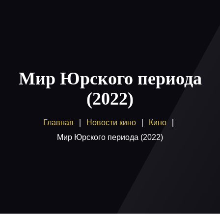
Главная
Пакеты
Мир Юрского периода
Как смотреть
(2022)
Купить
Главная
Новости кино
Кино
Помощь
Мир Юрского периода (2022)
Блог
Вход / регистрация
Поддержка