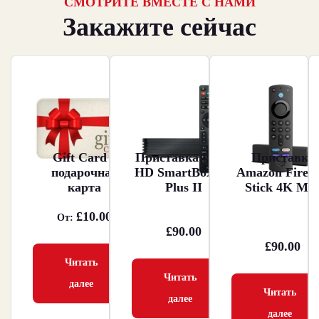
СМОТРИТЕ ВМЕСТЕ С НАМИ
Закажите сейчас
Gift Card –
Приставка Dune
Приставка
подарочная
HD SmartBox 4K
Amazon Fire 
карта
Plus II
Stick 4K Ma
£
10.00
От:
£
90.00
£
90.00
Читать
Читать
далее
Читать
далее
далее