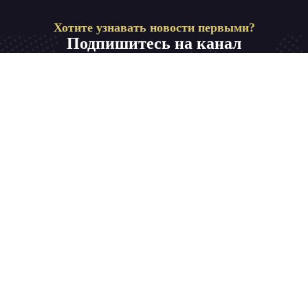
Хотите узнавать новости первыми?
Подпишитесь на канал
Телевидение на родном языке для всей семьи.
Смотрите в любой точке мира самые рейтинговые
каналы высокой четкости.