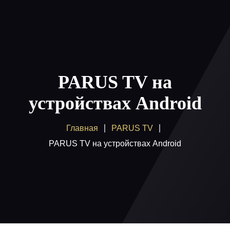
Главная
Пакеты
PARUS TV на
Как смотреть
устройствах Android
Купить
Главная
PARUS TV
Помощь
PARUS TV на устройствах Android
Блог
Вход / регистрация
Поддержка