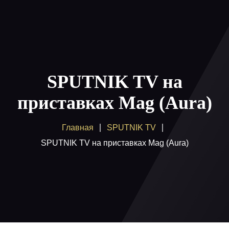
Главная
Пакеты
SPUTNIK TV на
Как смотреть
приставках Mag (Aura)
Купить
Главная
SPUTNIK TV
Помощь
SPUTNIK TV на приставках Mag (Aura)
Блог
Вход / регистрация
Поддержка