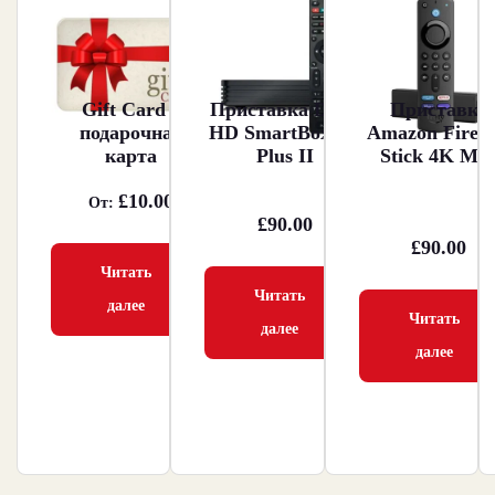
Gift Card –
Приставка Dune
Приставка
подарочная
HD SmartBox 4K
Amazon Fire 
карта
Plus II
Stick 4K Ma
£
10.00
От:
£
90.00
£
90.00
Читать
Читать
далее
Читать
далее
далее