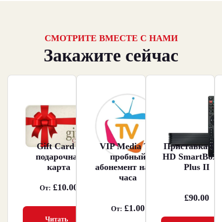
СМОТРИТЕ ВМЕСТЕ С НАМИ
Закажите сейчас
Gift Card –
VIP Media TV
Приставка Du
подарочная
пробный
HD SmartBox 
карта
абонемент на 24
Plus II
часа
£
10.00
От:
£
90.00
£
1.00
От:
Читать