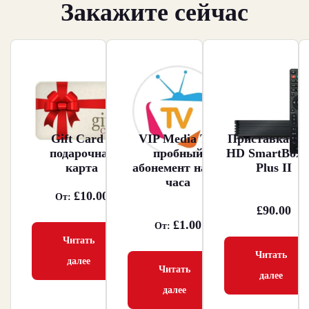
Закажите сейчас
Gift Card –
VIP Media TV
Приставка Du
подарочная
пробный
HD SmartBox 
карта
абонемент на 24
Plus II
часа
£
10.00
От:
£
90.00
£
1.00
От:
Читать
Читать
далее
Читать
далее
далее