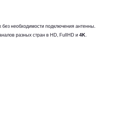
х без необходимости подключения антенны.
аналов разных стран в HD, FullHD и
4K
.