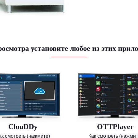
росмотра установите любое из этих прил
ClouDDy
OTTPlayer
ак смотреть (нажмите)
Как смотреть (нажмит