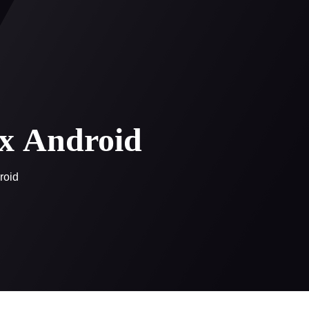
0
 регистрация
х Android
roid