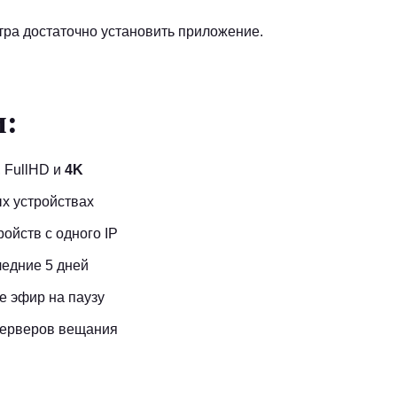
тра достаточно установить приложение.
и:
 FullHD и
4K
х устройствах
тройств с одного IP
ледние 5 дней
е эфир на паузу
серверов вещания