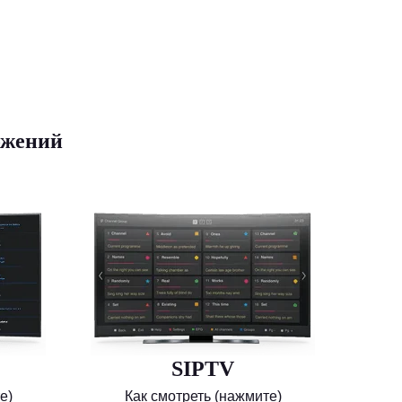
ожений
SIPTV
е)
Как смотреть (нажмите)