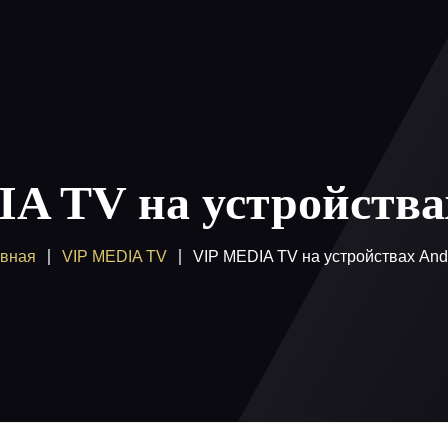
ы
Как смотреть
Купить
Помощь
Блог
Вход /
A TV на устройства
авная
VIP MEDIA TV
VIP MEDIA TV на устройствах And