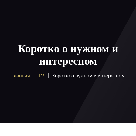
Главная
Пакеты
Коротко о нужном и
Как смотреть
интересном
Купить
Главная
TV
Коротко о нужном и интересном
Помощь
Блог
Вход / регистрация
Поддержка