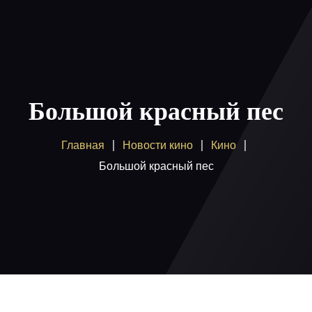
Главная
Пакеты
Большой красный пес
Как смотреть
Главная
Новости кино
Кино
Купить
Большой красный пес
Помощь
Блог
Вход / регистрация
Поддержка