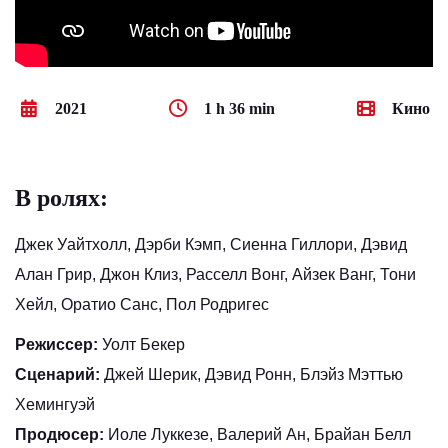
2021
1 h 36 min
Кино
В ролях:
Джек Уайтхолл, Дэрби Кэмп, Сиенна Гиллори, Дэвид
Алан Грир, Джон Клиз, Расселл Вонг, Айзек Ванг, Тони
Хейл, Оратио Санс, Пол Родригес
Режиссер:
Уолт Бекер
Сценарий:
Джей Шерик, Дэвид Ронн, Блэйз Мэттью
Хемингуэй
Продюсер:
Иоле Луккезе, Валерий Ан, Брайан Белл