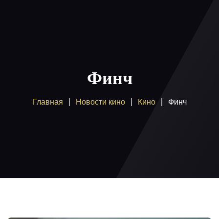
Главная
Пакеты
Финч
Как смотреть
Главная
Новости кино
Кино
Финч
Купить
Помощь
Блог
Вход / регистрация
Поддержка