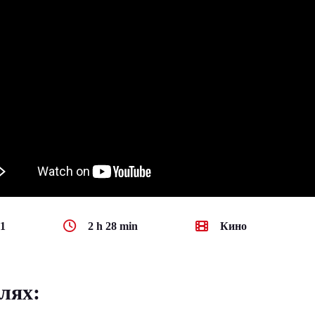
1
2 h 28 min
Кино
лях: