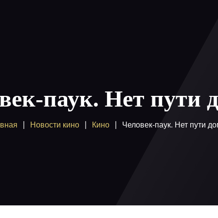
ы
Как смотреть
Купить
Помощь
Блог
Вход /
век-паук. Нет пути 
авная
Новости кино
Кино
Человек-паук. Нет пути д