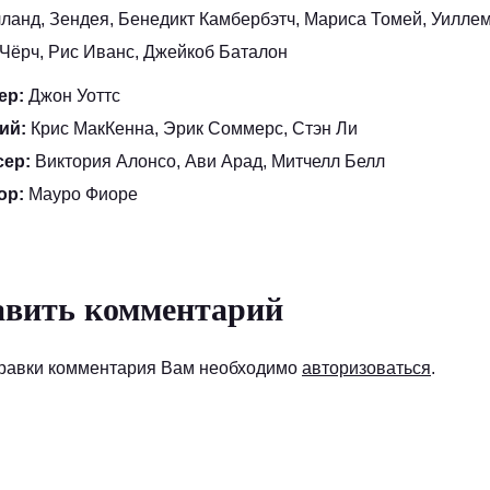
ланд, Зендея, Бенедикт Камбербэтч, Мариса Томей, Уилле
Чёрч, Рис Иванс, Джейкоб Баталон
ер:
Джон Уоттс
ий:
Крис МакКенна, Эрик Соммерс, Стэн Ли
сер:
Виктория Алонсо, Ави Арад, Митчелл Белл
ор:
Мауро Фиоре
авить комментарий
равки комментария Вам необходимо
авторизоваться
.