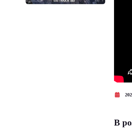
202
В ро