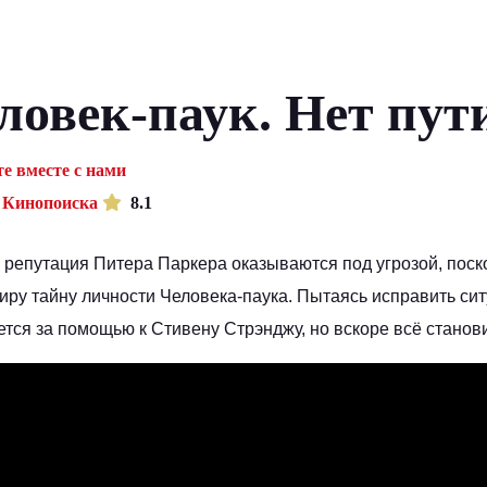
ловек-паук. Нет пут
е вместе с нами
 Кинопоиска
8.1
 репутация Питера Паркера оказываются под угрозой, пос
иру тайну личности Человека-паука. Пытаясь исправить си
тся за помощью к Стивену Стрэнджу, но вскоре всё станов