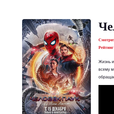
Че
Смотрит
Рейтинг
Жизнь и
всему м
обращае