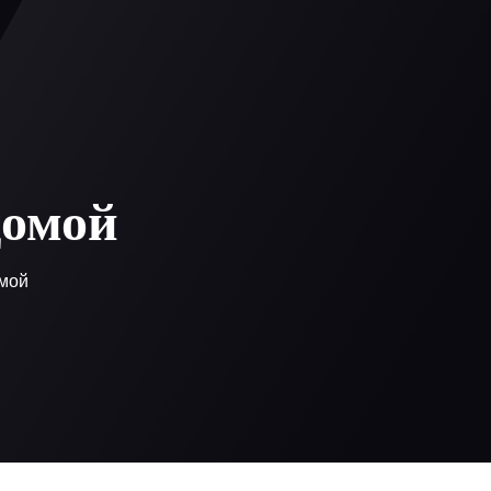
0
 регистрация
домой
омой