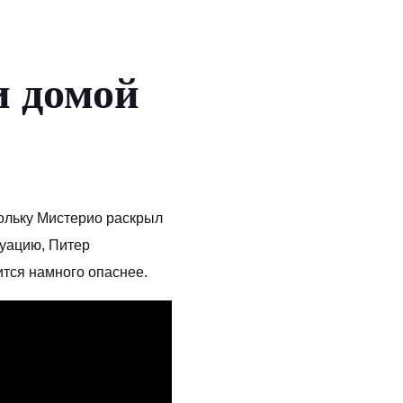
и домой
кольку Мистерио раскрыл
туацию, Питер
ится намного опаснее.