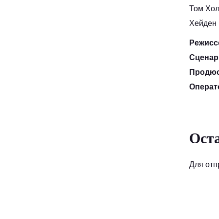
Том Хол
Хейден 
Режисс
Сценар
Продю
Операт
Ост
Для отп