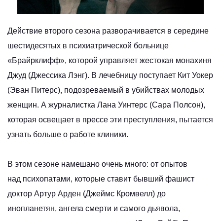
Действие второго сезона разворачивается в середине
шестидесятых в психиатрической больнице
«Брайрклифф», которой управляет жестокая монахиня
Джуд (Джессика Лэнг). В лечебницу поступает Кит Уокер
(Эван Питерс), подозреваемый в убийствах молодых
женщин. А журналистка Лана Уинтерс (Сара Полсон),
которая освещает в прессе эти преступления, пытается
узнать больше о работе клиники.
В этом сезоне намешано очень много: от опытов
над психопатами, которые ставит бывший фашист
доктор Артур Арден (Джеймс Кромвелл) до
инопланетян, ангела смерти и самого дьявола,