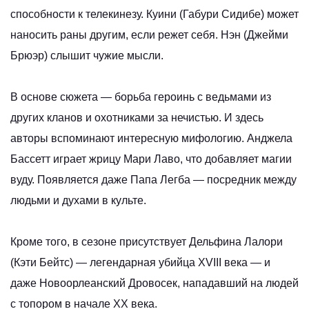
способности к телекинезу. Куини (Габури Сидибе) может
наносить раны другим, если режет себя. Нэн (Джейми
Брюэр) слышит чужие мысли.
В основе сюжета — борьба героинь с ведьмами из
других кланов и охотниками за нечистью. И здесь
авторы вспоминают интересную мифологию. Анджела
Бассетт играет жрицу Мари Лаво, что добавляет магии
вуду. Появляется даже Папа Легба — посредник между
людьми и духами в культе.
Кроме того, в сезоне присутствует Дельфина Лалори
(Кэти Бейтс) — легендарная убийца XVIII века — и
даже Новоорлеанский Дровосек, нападавший на людей
с топором в начале XX века.