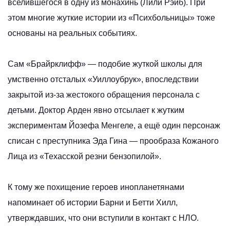
вселившегося в одну из монахинь (Лили Рэйб). При
этом многие жуткие истории из «Психбольницы» тоже
основаны на реальных событиях.
Сам «Брайрклифф» — подобие жуткой школы для
умственно отсталых «Уиллоубрук», впоследствии
закрытой из-за жестокого обращения персонала с
детьми. Доктор Арден явно отсылает к жутким
экспериментам Йозефа Менгеле, а ещё один персонаж
списан с преступника Эда Гина — прообраза Кожаного
Лица из «Техасской резни бензопилой».
К тому же похищение героев инопланетянами
напоминает об истории Барни и Бетти Хилл,
утверждавших, что они вступили в контакт с НЛО.