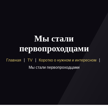
Главная
Пакеты
Мы стали
Как смотреть
первопроходцами
Купить
Главная
TV
Коротко о нужном и интересном
Помощь
Мы стали первопроходцами
Блог
Вход / регистрация
Поддержка