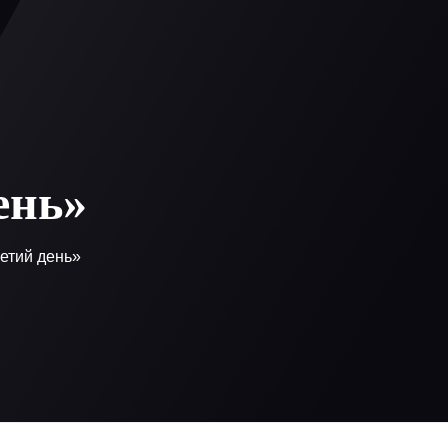
0
 регистрация
ень»
етий день»