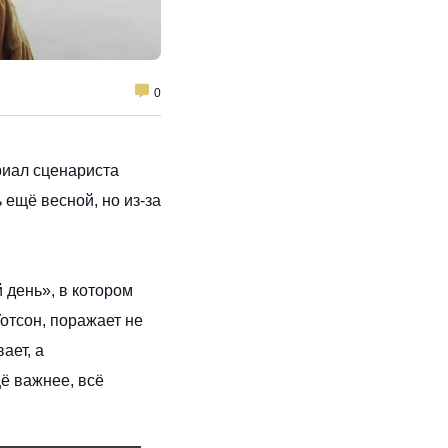
0
риал сценариста
ещё весной, но из‑за
 день», в котором
Уотсон, поражает не
ает, а
ё важнее, всё