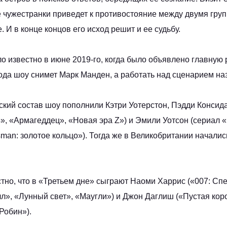
е чужестранки приведет к противостояние между двумя гру
 И в конце концов его исход решит и ее судьбу.
о известно в июне 2019-го, когда было объявлено главную 
зода шоу снимет Марк Манден, а работать над сценарием на
рский состав шоу пополнили Кэтри Уотерстон, Пэдди Консид
», «Армагеддец», «Новая эра Z») и Эмили Уотсон (сериал 
sman: золотое кольцо»). Тогда же в Великобритании начали
стно, что в «Третьем дне» сыграют Наоми Харрис («007: Спе
», «Лунный свет», «Маугли») и Джон Даглиш («Пустая кор
Робин»).