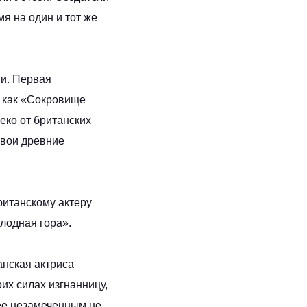
я на один и тот же
ти. Первая
 как «Сокровище
еко от британских
свои древние
ританскому актеру
лодная гора».
анская актриса
их силах изгнанницу,
 ее незамеченным не