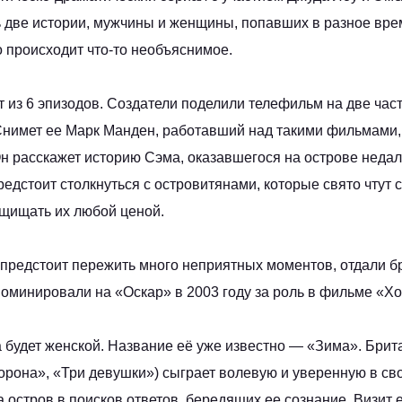
 две истории, мужчины и женщины, попавших в разное врем
о происходит что-то необъяснимое.
т из 6 эпизодов. Создатели поделили телефильм на две час
Снимет ее Марк Манден, работавший над такими фильмами,
Он расскажет историю Сэма, оказавшегося на острове недал
редстоит столкнуться с островитянами, которые свято чтут 
ащищать их любой ценой.
 предстоит пережить много неприятных моментов, отдали б
номинировали на «Оскар» в 2003 году за роль в фильме «Хо
а будет женской. Название её уже известно — «Зима». Брит
орона», «Три девушки») сыграет волевую и уверенную в сво
а остров в поисков ответов, бередящих ее сознание. Визит