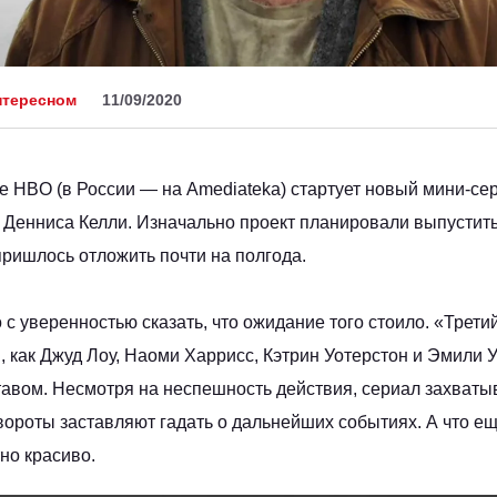
нтересном
11/09/2020
ле HBO (в России — на Amediateka) стартует новый мини‑се
 Денниса Келли. Изначально проект планировали выпустить 
ришлось отложить почти на полгода.
с уверенностью сказать, что ожидание того стоило. «Третий
, как Джуд Лоу, Наоми Харрисс, Кэтрин Уотерстон и Эмили 
тавом. Несмотря на неспешность действия, сериал захватыв
ороты заставляют гадать о дальнейших событиях. А что ещ
но красиво.