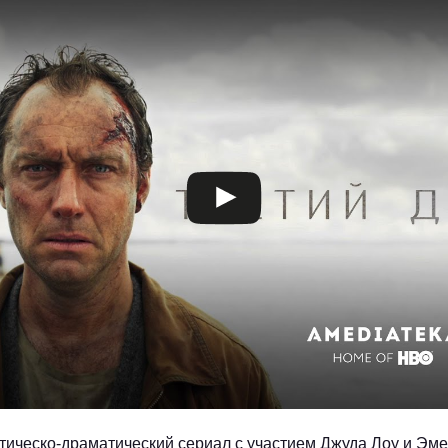
тическо-драматический сериал с участием Джуда Лоу и Эме