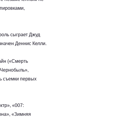
ппировками,
роль сыграет Джуд
значен Деннис Келли.
айн («Смерть
«Чернобыль»,
сь съемки первых
ктр», «007:
она», «Зимняя