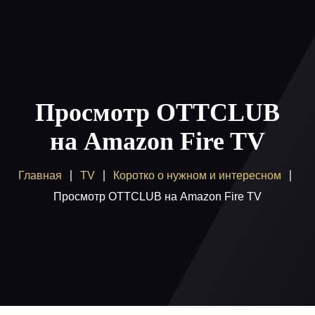
Главная
Пакеты
Просмотр OTTCLUB
Как смотреть
на Amazon Fire TV
Купить
Главная
TV
Коротко о нужном и интересном
Помощь
Просмотр OTTCLUB на Amazon Fire TV
Блог
Вход / регистрация
Поддержка