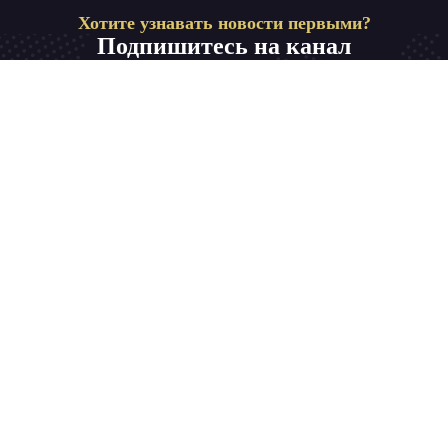
Хотите узнавать новости первыми?
Подпишитесь на канал
Телевидение на родном языке для всей семьи.
Смотрите в любой точке мира самые рейтинговые
каналы высокой четкости.